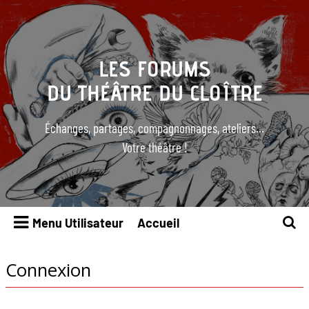
LES FORUMS
DU THÉÂTRE DU CLOÎTRE
Échanges, partages, compagnonnages, ateliers…
Votre théâtre !
Menu Utilisateur
Accueil
R
e
c
Connexion
h
e