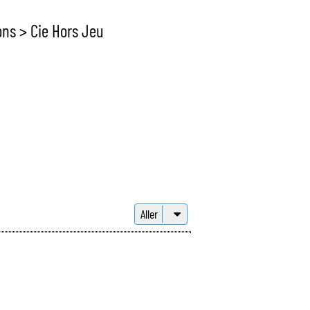
r
c
ns > Cie Hors Jeu
h
e
r
Aller