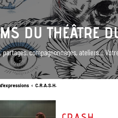
UMS
DU THÉÂTRE D
, partages, compagnonnages, ateliers…
Votr
 d’expressions
C.R.A.S.H.
C.R.A.S.H.