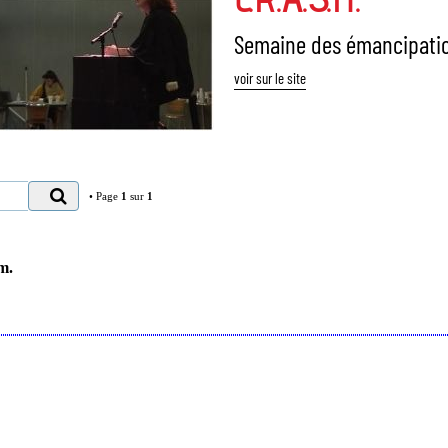
Semaine des émancipatio
voir sur le site
• Page
1
sur
1
Rechercher
m.